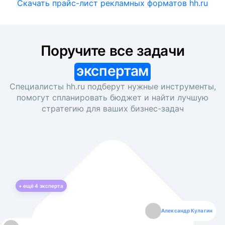
Скачать прайс-лист рекламных форматов hh.ru
Поручите все задачи
экспертам
Специалисты hh.ru подберут нужные инструменты,
помогут спланировать бюджет и найти лучшую
стратегию для ваших
бизнес-задач
+ ещё
4
эксперта
Екатерина Лазаренко
Александр Кулагин
Даниил Макаров
Борис Кашко
Юлия Изоитко