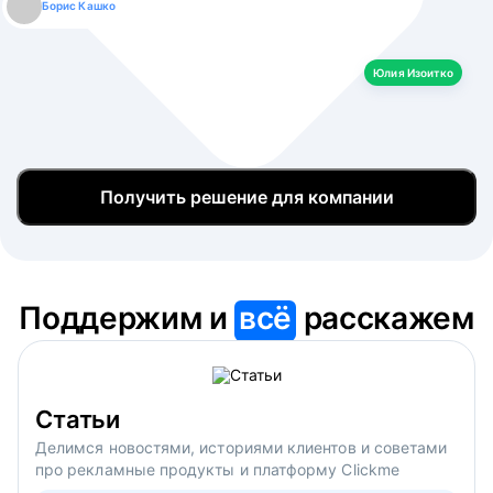
Борис Кашко
Юлия Изоитко
Александр Кулагин
Даниил Макаров
Екатерина Лазаренко
Юлия Изоитко
Получить решение для компании
Поддержим и
всё
расскажем
Статьи
Делимся новостями, историями клиентов и советами
про рекламные продукты и платформу Clickme