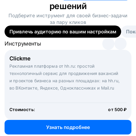
решений
Подберите инструмент для своей
бизнес-задачи
за пару кликов
Привлечь аудиторию по вашим настройкам
Пок
Инструменты
Инструменты
Инструменты
Виртуальный рекрутер
Clickme
Вакансия дня
Массовый подбор под ключ. Решите, сколько
Рекламная платформа от hh.ru: простой
Рекламный формат для вакансий на главной странице
кандидатов и когда вам нужно, и за дело возьмутся
технологичный сервис для продвижения вакансий
hh.ru. Увеличивает количество откликов
маркетологи, рекрутеры и проектные менеджеры
и проектов бизнеса на разных площадках: на hh.ru,
hh.ru с целым набором digital-инструментов
во ВКонтакте, Яндексе, Одноклассниках и Mail.ru
Стоимость:
от 200 000 ₽
Узнать подробнее
Стоимость:
от 500 ₽
Узнать подробнее
Узнать подробнее