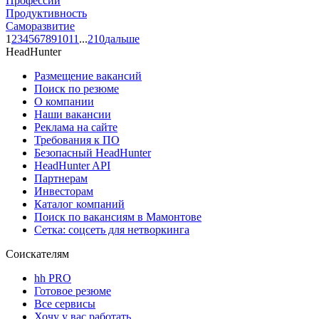
Профессии
Продуктивность
Саморазвитие
1
2
3
4
5
6
7
8
9
10
11
...
210
дальше
HeadHunter
Размещение вакансий
Поиск по резюме
О компании
Наши вакансии
Реклама на сайте
Требования к ПО
Безопасный HeadHunter
HeadHunter API
Партнерам
Инвесторам
Каталог компаний
Поиск по вакансиям в Мамонтове
Сетка: соцсеть для нетворкинга
Соискателям
hh PRO
Готовое резюме
Все сервисы
Хочу у вас работать