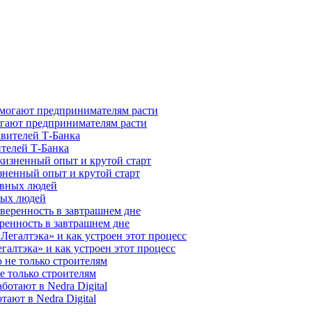
гают предпринимателям расти
ителей Т-Банка
зненный опыт и крутой старт
ных людей
ренность в завтрашнем дне
галтэка» и как устроен этот процесс
е только строителям
ают в Nedra Digital