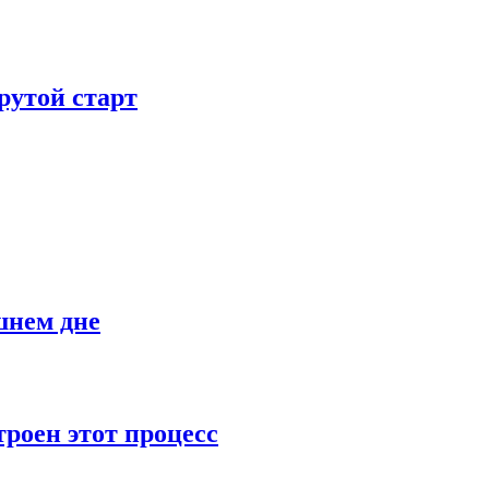
рутой старт
шнем дне
роен этот процесс