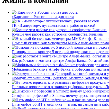
Жизнь в компании
«Каргилл» в России: почва для роста
ГК «Император»: путешествовать, работая вахтой
Больше чем работа: как устроены сообщества Билайна
Немалый бизнес: как менеджеры ММБ Альфа-Банка помо
Помощь не по скрипту: 5 историй поддержки и представ
Как работают в контакт-центре Альфа-Банка: богатый жи
Мобильный банкир в Альфа-Банке: профессия для актив
Формула стабильности Донстрой: масштаб, команда и уве
Не только юристы: кто развивает цифровые продукты «Ле
Симфония профессий в Sminex: почему здесь интересно н
Пять мифов об ИТ в нефтянке — и как на самом деле работ