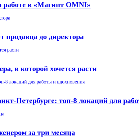
 о работе в «Магнит OMNI»
т продавца до директора
а, в которой хочется расти
нкт-Петербурге: топ-8 локаций для раб
енером за три месяца