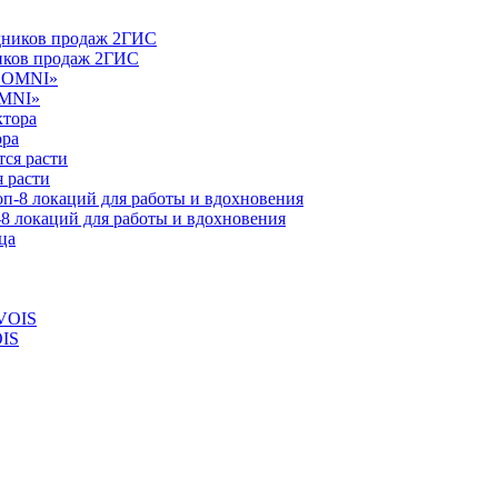
ников продаж 2ГИС
OMNI»
ора
 расти
-8 локаций для работы и вдохновения
OIS