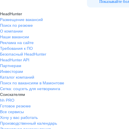
команды, очень теплая атмосфера
Показывайте бо
в коллективе, каждый готов тебе
HeadHunter
помочь и структурированное
Размещение вакансий
обучение, что очень важно, для
Поиск по резюме
того, чтобы уложить всю
О компании
информацию у себя в голове
Наши вакансии
Реклама на сайте
Требования к ПО
Безопасный HeadHunter
HeadHunter API
Партнерам
Инвесторам
Каталог компаний
Поиск по вакансиям в Мамонтове
Сетка: соцсеть для нетворкинга
Соискателям
hh PRO
Готовое резюме
Все сервисы
Хочу у вас работать
Производственный календарь