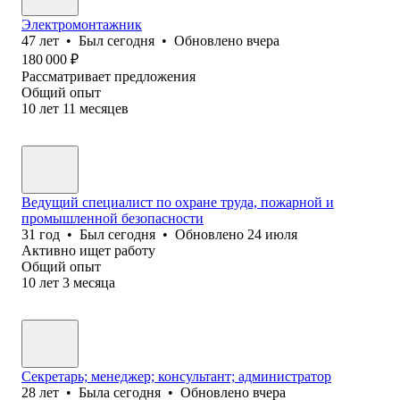
Электромонтажник
47
лет
•
Был
сегодня
•
Обновлено
вчера
180 000
₽
Рассматривает предложения
Общий опыт
10
лет
11
месяцев
Ведущий специалист по охране труда, пожарной и
промышленной безопасности
31
год
•
Был
сегодня
•
Обновлено
24 июля
Активно ищет работу
Общий опыт
10
лет
3
месяца
Секретарь; менеджер; консультант; администратор
28
лет
•
Была
сегодня
•
Обновлено
вчера