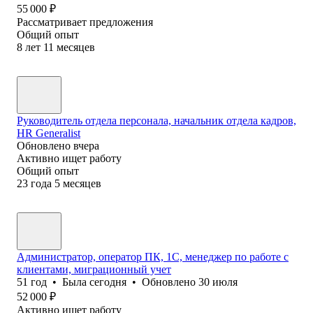
55 000
₽
Рассматривает предложения
Общий опыт
8
лет
11
месяцев
Руководитель отдела персонала, начальник отдела кадров,
HR Generalist
Обновлено
вчера
Активно ищет работу
Общий опыт
23
года
5
месяцев
Администратор, оператор ПК, 1С, менеджер по работе с
клиентами, миграционный учет
51
год
•
Была
сегодня
•
Обновлено
30 июля
52 000
₽
Активно ищет работу