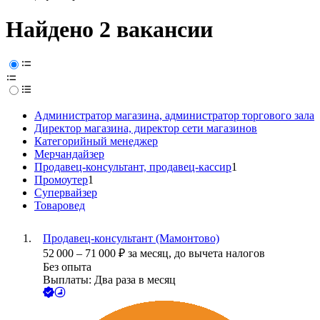
Найдено 2 вакансии
Администратор магазина, администратор торгового зала
Директор магазина, директор сети магазинов
Категорийный менеджер
Мерчандайзер
Продавец-консультант, продавец-кассир
1
Промоутер
1
Супервайзер
Товаровед
Продавец-консультант (Мамонтово)
52 000
–
71 000
₽
за месяц,
до вычета налогов
Без опыта
Выплаты: Два раза в месяц