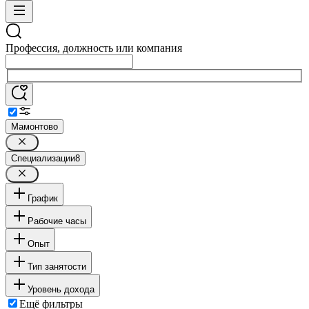
Профессия, должность или компания
Мамонтово
Специализации
8
График
Рабочие часы
Опыт
Тип занятости
Уровень дохода
Ещё фильтры