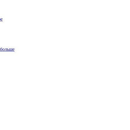
ре
 больше