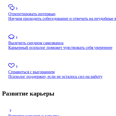
Отрепетировать интервью
Научим проходить собеседование и отвечать на неудобные
Вылечить синдром самозванца
Карьерный психолог поможет чувствовать себя увереннее
Справиться с выгоранием
Психолог поддержит, если не осталось сил на работу
Развитие карьеры
Развитие навыков и карьеры