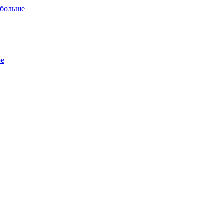
 больше
ре